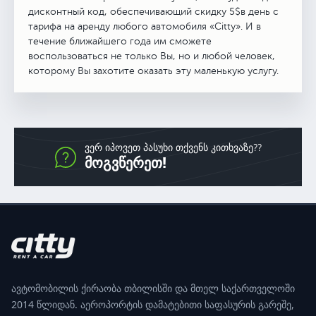
дисконтный код, обеспечивающий скидку 5$в день с
тарифа на аренду любого автомобиля «Citty». И в
течение ближайшего года им сможете
воспользоваться не только Вы, но и любой человек,
которому Вы захотите оказать эту маленькую услугу.
ვერ იპოვეთ პასუხი თქვენს კითხვაზე??
მოგვწერეთ!
ავტომობილის ქირაობა თბილისში და მთელ საქართველოში
2014 წლიდან. აეროპორტის დამატებითი საფასურის გარეშე,