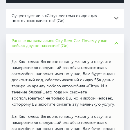
Существует ли в «Citty» система скидок для
постоянных клиентов? (Ge)
Раньше вы назывались City Rent Car. Почему у вас
сейчас другое название? (Ge)
Да. Как только Вы вернете нашу машину и озвучите
намерение «в следующий раз обязательно» взять
автомобиль напрокат именно у нас, Вам будет выдан
дисконтный код, обеспечивающий скидку 5$в день с
тарифа на аренду любого автомобиля «Citty». И в
течение ближайшего года им сможете
воспользоваться не только Вы, но и любой человек,
которому Вы захотите оказать эту маленькую услугу.
Да. Как только Вы вернете нашу машину и озвучите
намерение «в следующий раз обязательно» взять
автомобиль напрокат именно у нас, Вам будет выдан